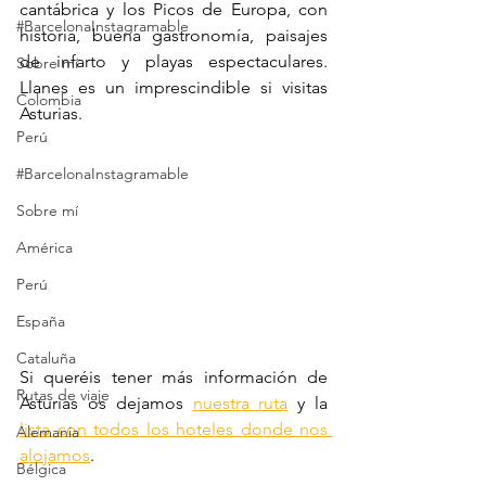
cantábrica y los Picos de Europa, con 
#BarcelonaInstagramable
historia, buena gastronomía, paisajes 
de infarto y playas espectaculares. 
Sobre mí
Llanes es un imprescindible si visitas 
Colombia
Asturias. 
Perú
#BarcelonaInstagramable
Sobre mí
América
Perú
España
Cataluña
Si queréis tener más información de 
Rutas de viaje
Asturias os dejamos 
nuestra ruta
 y la 
lista con todos los hoteles donde nos 
Alemania
alojamos
. 
Bélgica