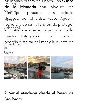
Memoria y el faro de Llanes. Los 
Cubos 
Camboya
de la Memoria
 son bloques de 
Maldivas
hormigón pintados con colores 
vistosos, por el artista vasco Agustín 
Irlanda
Ibarrola, y tienen la función de proteger 
Galápagos
el puerto del oleaje. Es un lugar de lo 
más fotogénico y donde 
Ecuador
podréis disfrutar del mar y la puesta de 
Reino Unido
sol. 
Bolivia
2. Ver el atardecer desde el Paseo de 
San Pedro