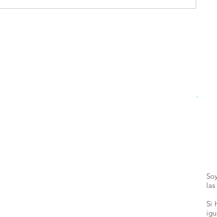
a
Soy
las
Si 
ig