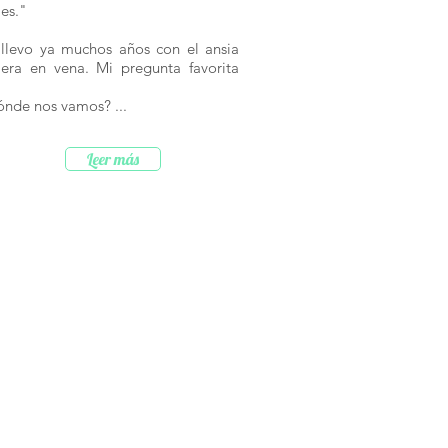
jes."
llevo ya muchos años con el ansia
jera en vena. Mi pregunta favorita
ónde nos vamos? ...
Leer más