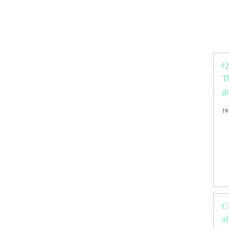
Q
T
g
vi
19
p
C
a