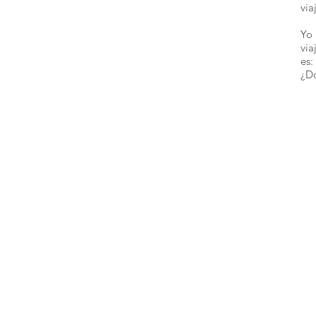
via
Yo 
via
es:
¿D