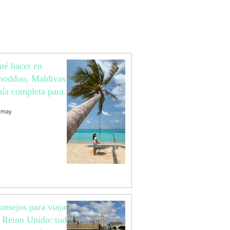
ué hacer en
hoddoo, Maldivas:
uía completa para
ajar a una isla local
 may
aradisíaca
onsejos para viajar
l Reino Unido: todo