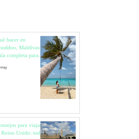
ué hacer en
hoddoo, Maldivas:
uía completa para
ajar a una isla local
 may
aradisíaca
onsejos para viajar
l Reino Unido: todo