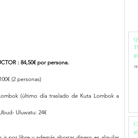
Q
T
g
OR : 84,50€ por persona.
vi
19
p
 100€ (2 personas)
Lombok (último día traslado de Kuta Lombok a 
Ubud- Uluwatu: 24€
C
a
ir por libre y además ahorrar dinero es alquilar 