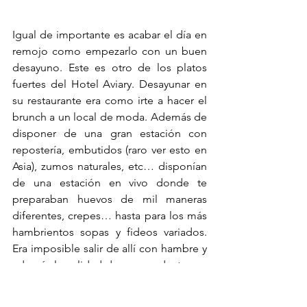
Igual de importante es acabar el día en 
remojo como empezarlo con un buen 
desayuno. Este es otro de los platos 
fuertes del Hotel Aviary. Desayunar en 
su restaurante era como irte a hacer el 
brunch a un local de moda. Además de 
disponer de una gran estación con 
repostería, embutidos (raro ver esto en 
Asia), zumos naturales, etc… disponían 
de una estación en vivo donde te 
preparaban huevos de mil maneras 
diferentes, crepes… hasta para los más 
hambrientos sopas y fideos variados. 
Era imposible salir de allí con hambre y 
además la calidad de sus productos es 
espectacular. A lo largo del viaje 
recordamos muchas mañanas los 