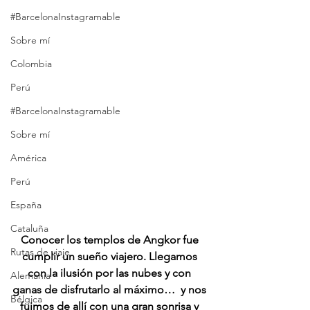
#BarcelonaInstagramable
Sobre mí
Colombia
Perú
#BarcelonaInstagramable
Sobre mí
América
Perú
España
Cataluña
Conocer los templos de Angkor fue 
Rutas de viaje
cumplir un sueño viajero. Llegamos 
con la ilusión por las nubes y con 
Alemania
ganas de disfrutarlo al máximo…  y nos 
Bélgica
fuimos de allí con una gran sonrisa y 