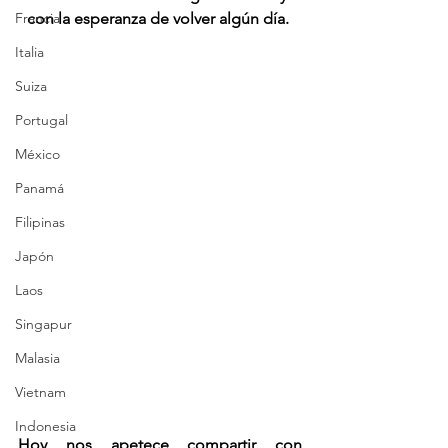
con la esperanza de volver algún día.
Francia
Italia
Suiza
Portugal
México
Panamá
Filipinas
Japón
Laos
Singapur
Malasia
Vietnam
Indonesia
Hoy nos apetece compartir con 