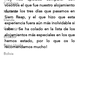
Camboya
vosotros el que fue nuestro alojamiento 
durante los tres días que pasamos en 
Maldivas
Siem Reap, y el que hizo que esta 
Irlanda
experiencia fuera aún más inolvidable si 
Galápagos
cabe… Se ha colado en la lista de los 
alojamientos más especiales en los que 
Ecuador
hemos estado, por lo que os lo 
Reino Unido
recomendamos mucho!
Bolivia