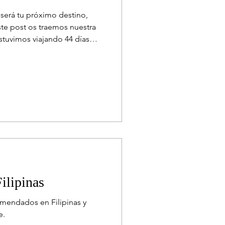
 será tu próximo destino,
ste post os traemos nuestra
estuvimos viajando 44 días
ro si no tienes tantos días
preocupes porque os vamos a
a de 15 días ,
n ayudar a preparar vuestro
ilipinas
omendados en Filipinas y
e.