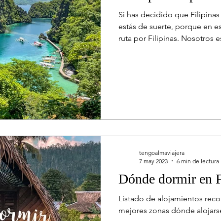
Si has decidido que Filipinas
estás de suerte, porque en e
ruta por Filipinas. Nosotros 
por sus maravillosas islas, pe
para explorar el país no te 
dejar opciones para viajes más cortos: Rut
Ruta de 21 días y Ruta de 30 días . Os dejamos también
estos dos posts que os puede
viaje: Preparativos para viaj
tengoalmaviajera
7 may 2023
6 min de lectura
Dónde dormir en F
Listado de alojamientos rec
mejores zonas dónde alojars