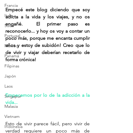
Francia
Empecé este blog diciendo que soy 
Italia
adicta a la vida y los viajes, y no os 
engañé.  El primer paso es 
Suiza
reconocerlo... y hoy os voy a contar un 
Portugal
poco más, porque me encanta cumplir 
años y estoy de subidón! Creo que lo 
México
de vivir y viajar deberían recetarlo de 
Panamá
forma crónica!
Filipinas
Japón
Laos
Empecemos por lo de la adicción a la 
Singapur
vida...
Malasia
Vietnam
Esto de vivir parece fácil, pero vivir de 
Indonesia
verdad requiere un poco más de 