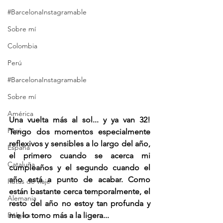
#BarcelonaInstagramable
Sobre mí
Colombia
Perú
#BarcelonaInstagramable
Sobre mí
América
Una vuelta más al sol... y ya van 32! 
Perú
Tengo dos momentos especialmente 
reflexivos y sensibles a lo largo del año, 
España
el primero cuando se acerca mi 
Cataluña
cumpleaños y el segundo cuando el 
año está a punto de acabar. Como 
Rutas de viaje
están bastante cerca temporalmente, el 
Alemania
resto del año no estoy tan profunda y 
Bélgica
me lo tomo más a la ligera... 