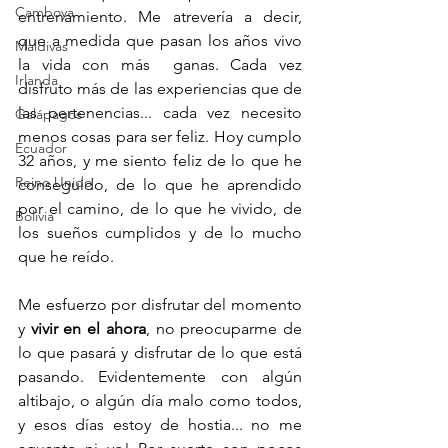
Camboya
entrenamiento. Me atrevería a decir, 
que a medida que pasan los años vivo 
Maldivas
la vida con más  ganas. Cada vez 
Irlanda
disfruto más de las experiencias que de 
las pertenencias... cada vez necesito 
Galápagos
menos cosas para ser feliz. Hoy cumplo 
Ecuador
32 años, y me siento feliz de lo que he 
Reino Unido
conseguido, de lo que he aprendido 
por el camino, de lo que he vivido, de 
Bolivia
los sueños cumplidos y de lo mucho 
que he reído.
Me esfuerzo por disfrutar del momento 
y 
vivir en el ahora
, no preocuparme de 
lo que pasará y disfrutar de lo que está 
pasando. Evidentemente con algún 
altibajo, o algún día malo como todos, 
y esos días estoy de hostia... no me 