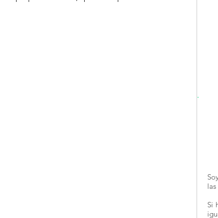
Soy
las
Si 
ig