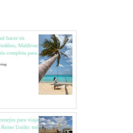
ué hacer en
hoddoo, Maldivas:
uía completa para
ajar a una isla local
 may
aradisíaca
onsejos para viajar
l Reino Unido: todo