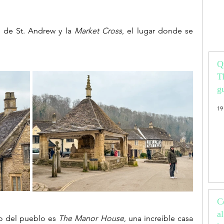
a de St. Andrew y la 
Market Cross
, el lugar donde se 
Q
T
g
vi
19
p
C
a
o del pueblo es 
The Manor House
, una increíble casa 