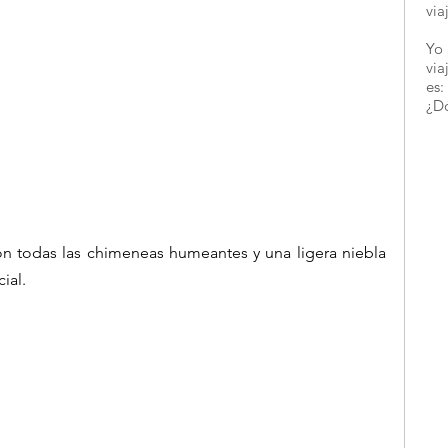
via
Yo 
via
es:
¿D
on todas las chimeneas humeantes y una ligera niebla 
ial.