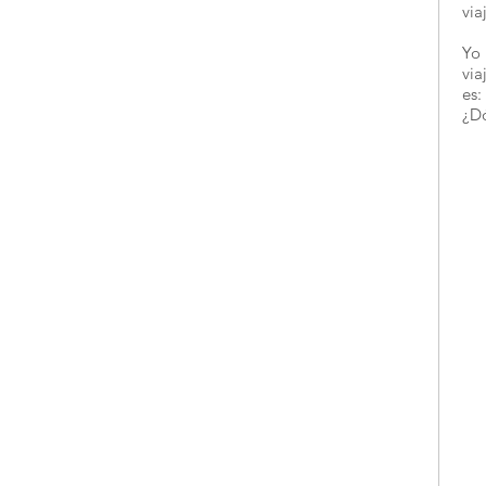
via
Yo 
via
es:
¿D