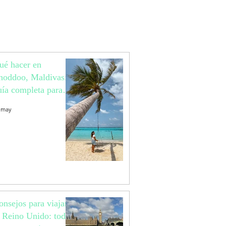
ué hacer en
hoddoo, Maldivas:
uía completa para
ajar a una isla local
 may
aradisíaca
onsejos para viajar
l Reino Unido: todo