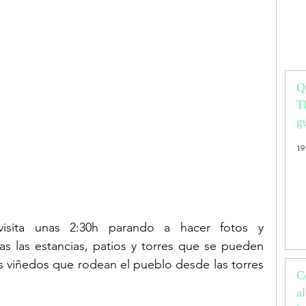
Q
T
g
vi
19
p
 las estancias, patios y torres que se pueden 
 los viñedos que rodean el pueblo desde las torres 
C
a