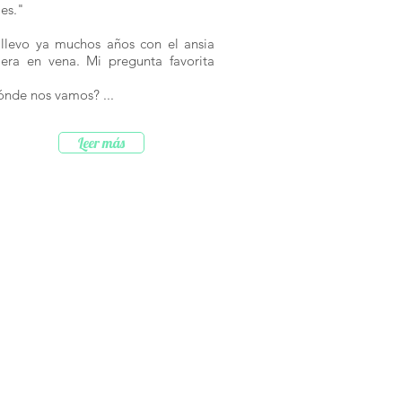
jes."
llevo ya muchos años con el ansia
jera en vena. Mi pregunta favorita
ónde nos vamos? ...
Leer más