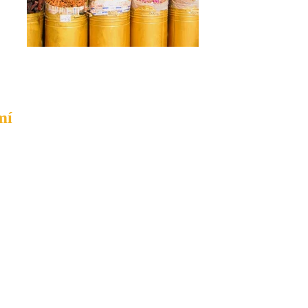
mí
cta a la vida, los viajes y las fotos.
 is yet to travel-