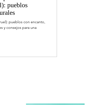
l): pueblos
urales
ruel): pueblos con encanto,
es y consejos para una