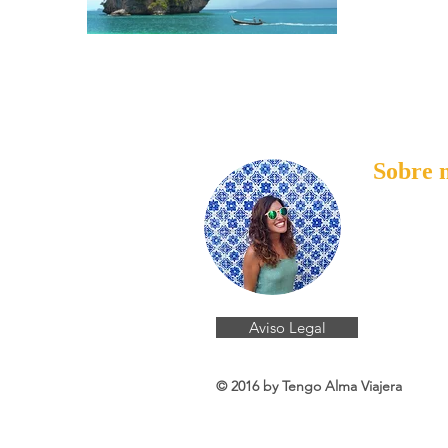
Sobre 
Soy Ester. Adi
-The best
Leer más
Aviso Legal
© 2016 by Tengo Alma Viajera