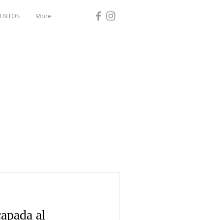
ENTOS
More
capada al