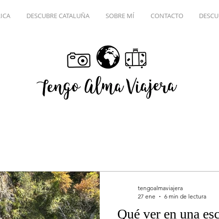
ICA
DESCUBRE CATALUÑA
SOBRE MÍ
CONTACTO
DESCU
tengoalmaviajera
27 ene
6 min de lectura
Qué ver en una es