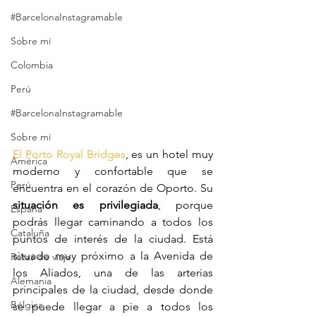
#BarcelonaInstagramable
Sobre mí
Colombia
Perú
#BarcelonaInstagramable
Sobre mí
El Porto Royal Bridges
, es un hotel muy 
América
moderno y confortable que se 
Perú
encuentra en el corazón de Oporto. Su 
situación es privilegiada
, porque 
España
podrás llegar caminando a todos los 
Cataluña
puntos de interés de la ciudad. Está 
situado muy próximo a la Avenida de 
Rutas de viaje
los Aliados, una de las arterias 
Alemania
principales de la ciudad, desde donde 
Bélgica
se puede llegar a pie a todos los 