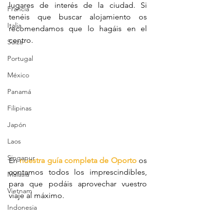
lugares de interés de la ciudad. Si 
Francia
tenéis que buscar alojamiento os 
Italia
recomendamos que lo hagáis en el 
centro.
Suiza
Portugal
México
Panamá
Filipinas
Japón
Laos
Singapur
En 
nuestra guía completa de Oporto
 os 
contamos todos los imprescindibles, 
Malasia
para que podáis aprovechar vuestro 
Vietnam
viaje al máximo. 
Indonesia