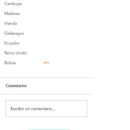
Camboya
Maldivas
Irlanda
Galápagos
Ecuador
Reino Unido
Bolivia
Comentarios
Alojamientos en Vietnam
Ruta de 14 días p
Escribir un comentario...