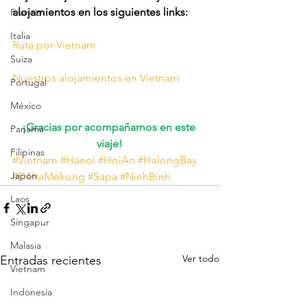
alojamientos en los siguientes links:
Francia
Italia
Ruta por Vietnam
Suiza
Nuestros alojamientos en Vietnam
Portugal
México
¡Gracias por acompañarnos en este 
Panamá
viaje!
Filipinas
#Vietnam
#Hanoi
#HoiAn
#HalongBay
Japón
#DeltaMekong
#Sapa
#NinhBinh
Laos
Singapur
Malasia
Ver todo
Entradas recientes
Vietnam
Indonesia