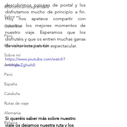
descubrimos paisajes de postal y los 
#BarcelonaInstagramable
disfrutamos mucho de principio a fin. 
Sobre mí
Hoy nos apetece compartir con 
vosotros los mejores momentos de 
Colombia
nuestro viaje. Esperamos que los 
Perú
disfrutéis y que os entren muchas ganas 
#BarcelonaInstagramable
de visitar este país tan espectacular.
Sobre mí
https://www.youtube.com/watch?
América
v=h1qbxZghwh0
Perú
España
Cataluña
Rutas de viaje
Alemania
Si queréis saber más sobre nuestro 
Bélgica
viaje os dejamos nuestra ruta y los 